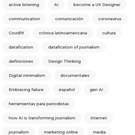
active listening
AI
become a UX Designer
communication
comunicación
coronavirus
Covid19
crónica latinoamericana
cultura
datafication
datafication of journalism
definiciones
Design Thinking
Digital minimalism
documentales
Embracing failure
español
gen AI
herramientas para periodistas
how AI is transforming journalism
Internet
journalism
marketing online
media