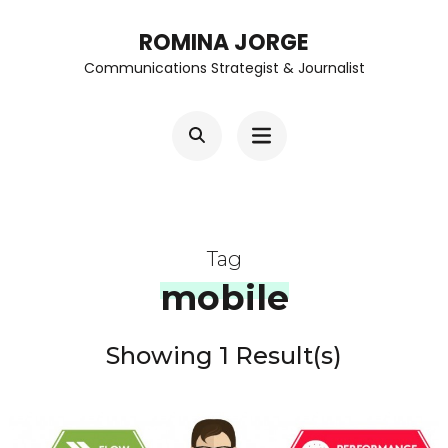
Skip
ROMINA JORGE
to
Communications Strategist & Journalist
content
(Press
Enter)
Tag
mobile
Showing 1 Result(s)