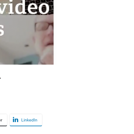
r
er
LinkedIn