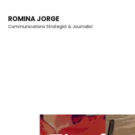
Skip
to
ROMINA JORGE
content
Communications Strategist & Journalist
(Press
Enter)