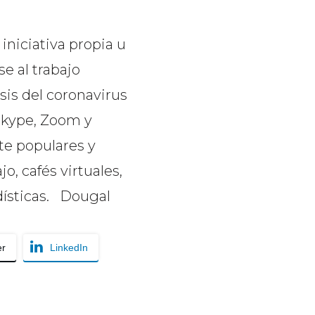
niciativa propia u
e al trabajo
isis del coronavirus
Skype, Zoom y
te populares y
jo, cafés virtuales,
odísticas. Dougal
er
LinkedIn