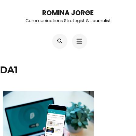
Skip
ROMINA JORGE
to
Communications Strategist & Journalist
content
(Press
Enter)
DA1