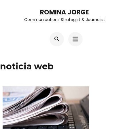
Skip
ROMINA JORGE
to
Communications Strategist & Journalist
content
(Press
Enter)
noticia web