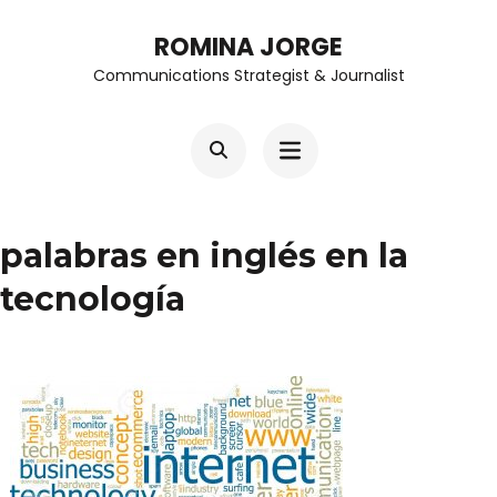
Skip
ROMINA JORGE
to
Communications Strategist & Journalist
content
(Press
Enter)
palabras en inglés en la
tecnología